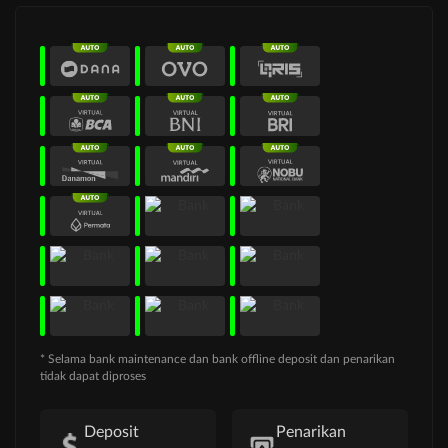
* Selama bank maintenance dan bank offline deposit dan penarikan
tidak dapat diproses
Deposit
Penarikan