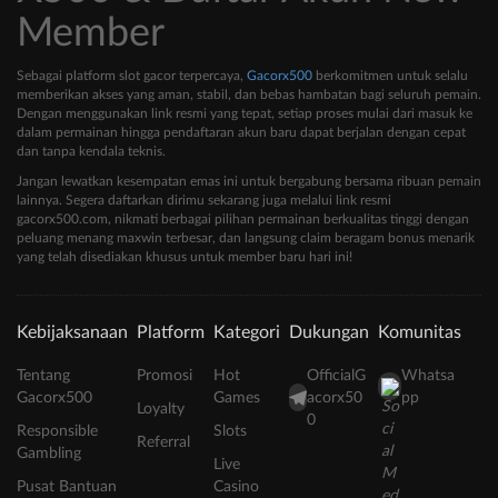
Member
Sebagai platform slot gacor terpercaya,
Gacorx500
berkomitmen untuk selalu
memberikan akses yang aman, stabil, dan bebas hambatan bagi seluruh pemain.
Dengan menggunakan link resmi yang tepat, setiap proses mulai dari masuk ke
dalam permainan hingga pendaftaran akun baru dapat berjalan dengan cepat
dan tanpa kendala teknis.
Jangan lewatkan kesempatan emas ini untuk bergabung bersama ribuan pemain
lainnya. Segera daftarkan dirimu sekarang juga melalui link resmi
gacorx500.com, nikmati berbagai pilihan permainan berkualitas tinggi dengan
peluang menang maxwin terbesar, dan langsung claim beragam bonus menarik
yang telah disediakan khusus untuk member baru hari ini!
Kebijaksanaan
Platform
Kategori
Dukungan
Komunitas
Tentang
Promosi
Hot
OfficialG
Whatsa
Gacorx500
Games
acorx50
pp
Loyalty
0
Responsible
Slots
Referral
Gambling
Live
Pusat Bantuan
Casino