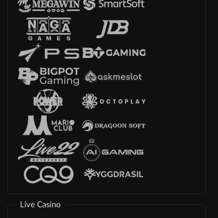
Live Casino