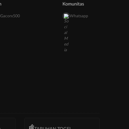
n
Komunitas
alGacorx500
Whatsapp