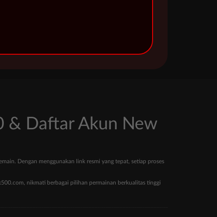
00 & Daftar Akun New
main. Dengan menggunakan link resmi yang tepat, setiap proses
500.com, nikmati berbagai pilihan permainan berkualitas tinggi