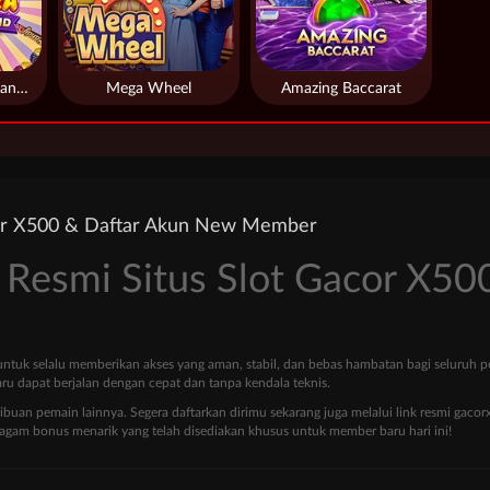
Sweet Bonanza Candyland
Mega Wheel
Amazing Baccarat
acor X500 & Daftar Akun New Member
 Resmi Situs Slot Gacor X5
tuk selalu memberikan akses yang aman, stabil, dan bebas hambatan bagi seluruh pe
u dapat berjalan dengan cepat dan tanpa kendala teknis.
uan pemain lainnya. Segera daftarkan dirimu sekarang juga melalui link resmi gacorx
agam bonus menarik yang telah disediakan khusus untuk member baru hari ini!