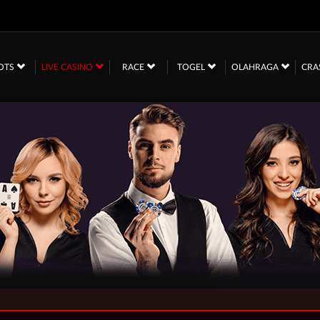
OTS
LIVE CASINO
RACE
TOGEL
OLAHRAGA
CRA