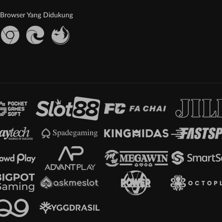
Browser Yang Didukung