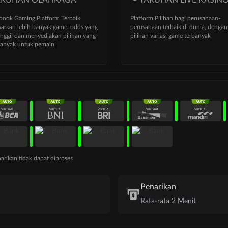
ARUHAN OLAHRAGA
TARUHAN LIVE KASIN
book Gaming Platform Terbaik
Platform Pilihan bagi perusahaan-
rkan lebih banyak game, odds yang
perusahaan terbaik di dunia, dengan
tinggi, dan menyediakan pilihan yang
pilihan variasi game terbanyak
banyak untuk pemain.
arikan tidak dapat diproses
Penarikan
Rata-rata 2 Menit