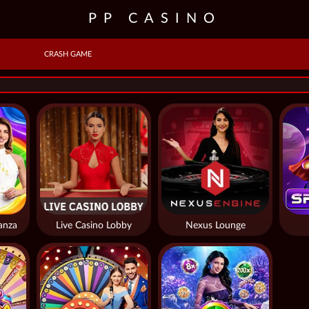
PP CASINO
CRASH GAME
anza
Live Casino Lobby
Nexus Lounge