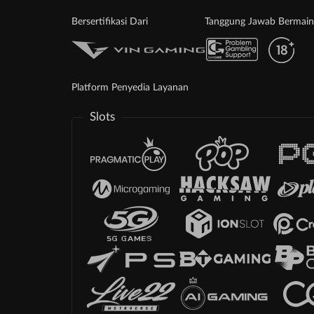
Bersertifikasi Dari
Tanggung Jawab Bermain
Platform Penyedia Layanan
Slots