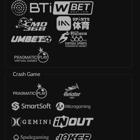
Crash Game