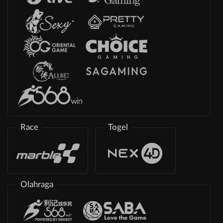
Race
Togel
Olahraga