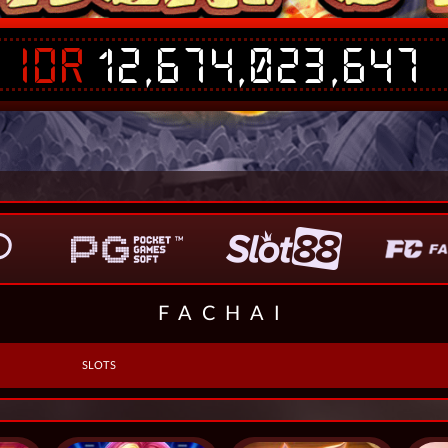
IDR
12,674,023,647
FACHAI
SLOTS