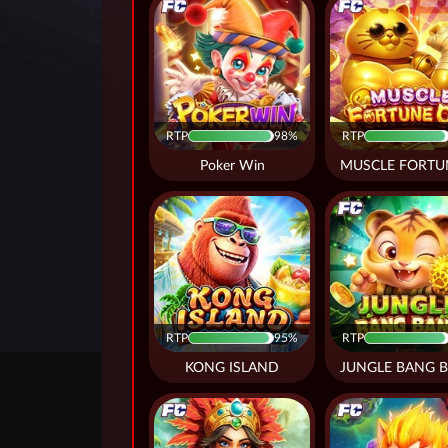
RTP
98%
RTP
Poker Win
RTP
95%
RTP
KONG ISLAND