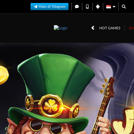
Main di Telegram
SELAMAT KEPADA
si***p Berhasil Withdraw Sebesar Rp 30.200.000
HOT GAMES
SL