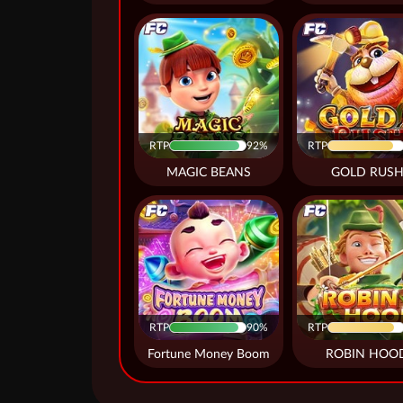
RTP
92%
RTP
MAGIC BEANS
GOLD RUS
RTP
90%
RTP
Fortune Money Boom
ROBIN HOO