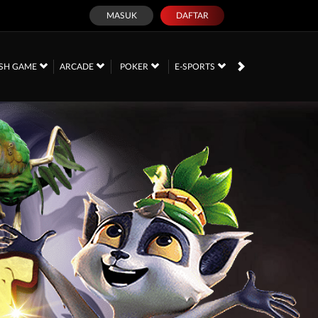
MASUK
DAFTAR
SH GAME
ARCADE
POKER
E-SPORTS
SABUNG AYAM