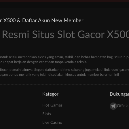
acor X500 & Daftar Akun New Member
 Resmi Situs Slot Gacor X5
tuk selalu memberikan akses yang aman, stabil, dan bebas hambatan bagi seluruh pe
u dapat berjalan dengan cepat dan tanpa kendala teknis.
uan pemain lainnya. Segera daftarkan dirimu sekarang juga melalui link resmi gacorx
agam bonus menarik yang telah disediakan khusus untuk member baru hari ini!
Kategori
Dukunga
Hot Games
Offici
Slots
Live Casino