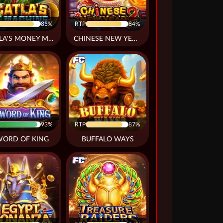
85%
RTP
84%
CATLA'S MONEY MACHINE
CHINESE NEW YEAR 2
93%
RTP
87%
WORD OF KING
BUFFALO WAYS