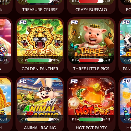
81%
RTP
92%
RTP
80%
RTP
ix
TREASURE CRUISE
CRAZY BUFFALO
E
90%
RTP
90%
RTP
82%
RTP
s
GOLDEN PANTHER
THREE LITTLE PIGS
83%
RTP
89%
RTP
94%
RTP
I
ANIMAL RACING
HOT POT PARTY
H