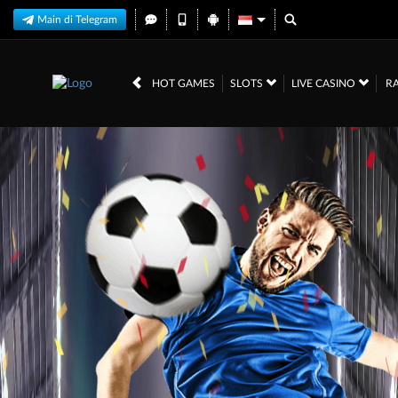
Main di Telegram
HOT GAMES
SLOTS
LIVE CASINO
R