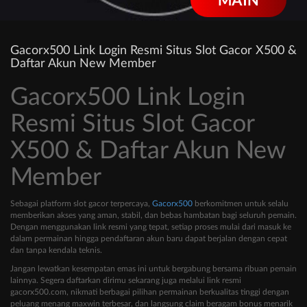
Gacorx500 Link Login Resmi Situs Slot Gacor X500 &
Daftar Akun New Member
Gacorx500 Link Login
Resmi Situs Slot Gacor
X500 & Daftar Akun New
Member
Sebagai platform slot gacor terpercaya,
Gacorx500
berkomitmen untuk selalu
memberikan akses yang aman, stabil, dan bebas hambatan bagi seluruh pemain.
Dengan menggunakan link resmi yang tepat, setiap proses mulai dari masuk ke
dalam permainan hingga pendaftaran akun baru dapat berjalan dengan cepat
dan tanpa kendala teknis.
Jangan lewatkan kesempatan emas ini untuk bergabung bersama ribuan pemain
lainnya. Segera daftarkan dirimu sekarang juga melalui link resmi
gacorx500.com, nikmati berbagai pilihan permainan berkualitas tinggi dengan
peluang menang maxwin terbesar, dan langsung claim beragam bonus menarik