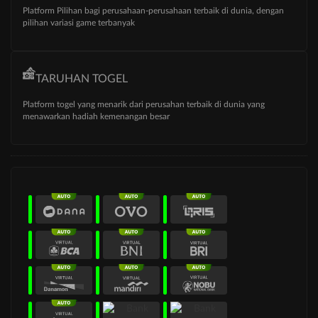
Platform Pilihan bagi perusahaan-perusahaan terbaik di dunia, dengan
pilihan variasi game terbanyak
TARUHAN TOGEL
Platform togel yang menarik dari perusahan terbaik di dunia yang
menawarkan hadiah kemenangan besar