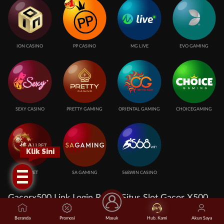
ION CASINO
PP CASINO
MG LIVE
EVO GAMING
SEXY CASINO
PRETTY GAMING
ORIENTAL GAMING
CHOICEGAMING
Klik Sini
ALLBET
SA GAMING
568WIN CASINO
Gacorx500 Link Login Resmi Situs Slot Gacor X500
& Daftar Akun New Member
Beranda
Promosi
Masuk
Hub. Kami
Akun Saya