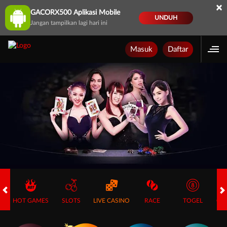
×
GACORX500 Aplikasi Mobile
UNDUH
Jangan tampilkan lagi hari ini
Masuk
Daftar
HOT GAMES
SLOTS
LIVE CASINO
RACE
TOGEL
OL