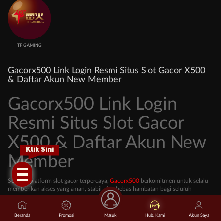
TF GAMING
Gacorx500 Link Login Resmi Situs Slot Gacor X500
& Daftar Akun New Member
Gacorx500 Link Login
Resmi Situs Slot Gacor
X500 & Daftar Akun New
Klik Sini
Member
Sebagai platform slot gacor terpercaya,
Gacorx500
berkomitmen untuk selalu
memberikan akses yang aman, stabil, dan bebas hambatan bagi seluruh
pemain. Dengan menggunakan link resmi yang tepat, setiap proses mulai dari
masuk ke dalam permainan hingga pendaftaran akun baru dapat berjalan
dengan cepat dan tanpa kendala teknis.
Beranda
Promosi
Masuk
Hub. Kami
Akun Saya