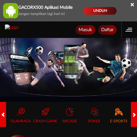
×
GACORX500 Aplikasi Mobile
UNDUH
Jangan tampilkan lagi hari ini
Masuk
Daftar
L
OLAHRAGA
CRASH GAME
ARCADE
POKER
E-SPORTS