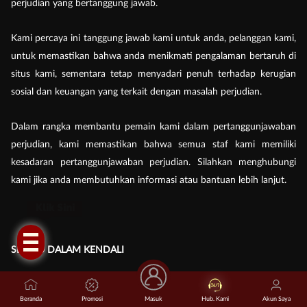
perjudian yang bertanggung jawab.
Kami percaya ini tanggung jawab kami untuk anda, pelanggan kami,
untuk memastikan bahwa anda menikmati pengalaman bertaruh di
situs kami, sementara tetap menyadari penuh terhadap kerugian
sosial dan keuangan yang terkait dengan masalah perjudian.
Dalam rangka membantu pemain kami dalam pertanggunjawaban
perjudian, kami memastikan bahwa semua staf kami memiliki
kesadaran pertanggunjawaban perjudian. Silahkan menghubungi
kami jika anda membutuhkan informasi atau bantuan lebih lanjut.
Klik Sini
SELALU DALAM KENDALI
Sementara mayoritas dari pelanggan kami bermain dalam
Beranda
Promosi
Masuk
Hub. Kami
Akun Saya
kemampuan mereka namun untuk beberapa orang akan lebih sulit