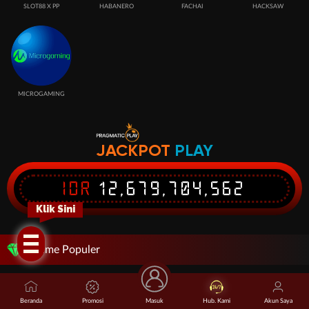
SLOT88 X PP
HABANERO
FACHAI
HACKSAW
MICROGAMING
JACKPOT
PLAY
IDR
12,679,704,562
Klik Sini
Game Populer
Beranda
Promosi
Masuk
Hub. Kami
Akun Saya