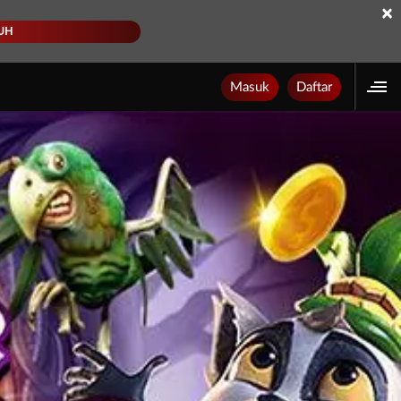
×
UH
Masuk
Daftar