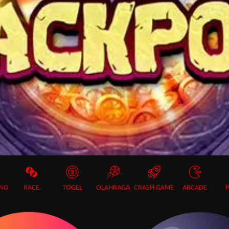
INO
RACE
TOGEL
OLAHRAGA
CRASH GAME
ARCADE