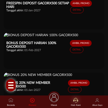
FREESPIN DEPOSIT GACORX500 SETIAP
AMBIL PROMO
HARI
DETAIL
Tanggal akhir:
02-Jan-2027
BONUS DEPOSIT HARIAN 100%
AMBIL PROMO
GACORX500
DETAIL
Tanggal akhir:
01-Feb-2027
Klik Sini
BONUS 20% NEW MEMBER
AMBIL PROMO
GACORX500
DETAIL
Tanggal akhir:
01-Jan-2027
Beranda
Promosi
Masuk
Hub. Kami
Akun Saya